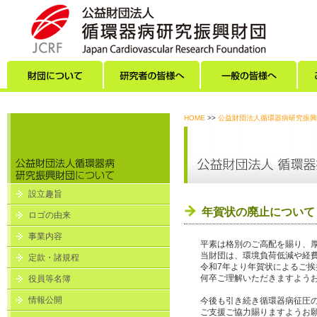
財団について
研究者の皆様へ
一般の皆様へ
HOME
>>
公益財団法人循環器病研究振興
設立趣旨
年賀状の廃止について
ロゴの由来
事業内容
平素は格別のご高配を賜り、
当財団は、環境負荷低減や経
定款・諸規程
令和7年より年賀状によるご
何卒ご理解いただきますよう
役員等名簿
情報公開
今後も引き続き循環器病征圧
ご支援ご協力賜りますようお