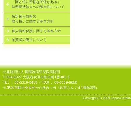
「国と特に密接な関係がある」
特例民法法人への該当性について
公益財団法人
特定個人情報の
取り扱いに関する基本方針
個人情報保護に関する基本方針
年賀状の廃止について
公益財団法人 循環器病研究振興財団
〒564-0027 大阪府吹田市朝日町1番301-3
TEL ： 06-6319-8456 ／ FAX ： 06-6319-8650
※JR吹田駅中央改札から徒歩１分（吹田さんくす1番館3階）
Copyright (C) 2009 Japan Cardiov